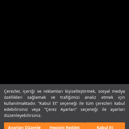
Çerezler, içeriği ve reklamları kişiselleştirmek, sosyal medya
özellikleri sağlamak ve trafiğimizi analiz etmek için
kullanılmaktadır. “Kabul Et” seçeneği ile tüm çerezleri kabul
edebilirsiniz veya “Çerez Ayarları” seçeneği ile ayarları
Ortalama Elektrik Tüketimi kWh/100km (WLTP): 21,9 - 19,9;
düzenleyebilirsiniz.
Ortalama CO₂ Emisyonu g /100km (WLTP): 0
Ayarları Düzenle
Hepsini Reddet
Kabul Et