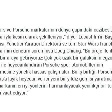
rs ve Porsche markalarının dünya çapındaki cazibesi,
arıyla kesin olarak şekilleniyor,” diyor Lucasfilm'in B
sı, Yönetici Yaratıcı Direktörü ve tüm Star Wars franc
arının denetim sorumlusu Doug Chiang. “Bu proje ile i
bir araya getiriyoruz: Çok çok uzak bir galaksinin egzo
 ile heyecanlandıran Porsche spor otomobillerinin
ilmesine yönelik hassas çalışmalar. Bu iş birliği, Porsc
s'a layık heyecan verici yeni bir yıldız gemisi yaratma
markanın en iyi yönlerini harmanlayacak yenilikçi bir t
 vaat ediyor.”