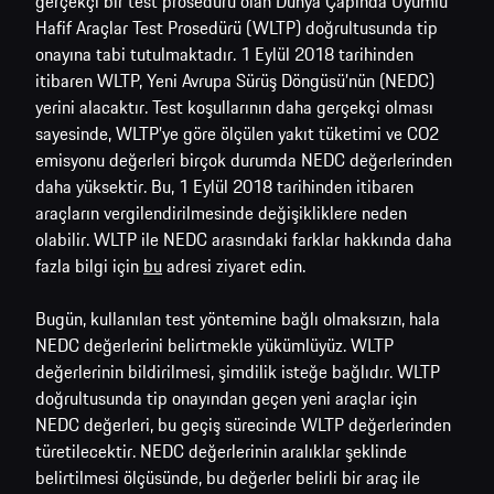
gerçekçi bir test prosedürü olan Dünya Çapında Uyumlu
Hafif Araçlar Test Prosedürü (WLTP) doğrultusunda tip
onayına tabi tutulmaktadır. 1 Eylül 2018 tarihinden
itibaren WLTP, Yeni Avrupa Sürüş Döngüsü’nün (NEDC)
yerini alacaktır. Test koşullarının daha gerçekçi olması
sayesinde, WLTP’ye göre ölçülen yakıt tüketimi ve CO2
emisyonu değerleri birçok durumda NEDC değerlerinden
daha yüksektir. Bu, 1 Eylül 2018 tarihinden itibaren
araçların vergilendirilmesinde değişikliklere neden
olabilir. WLTP ile NEDC arasındaki farklar hakkında daha
fazla bilgi için
bu
adresi ziyaret edin.
Bugün, kullanılan test yöntemine bağlı olmaksızın, hala
NEDC değerlerini belirtmekle yükümlüyüz. WLTP
değerlerinin bildirilmesi, şimdilik isteğe bağlıdır. WLTP
doğrultusunda tip onayından geçen yeni araçlar için
NEDC değerleri, bu geçiş sürecinde WLTP değerlerinden
türetilecektir. NEDC değerlerinin aralıklar şeklinde
belirtilmesi ölçüsünde, bu değerler belirli bir araç ile