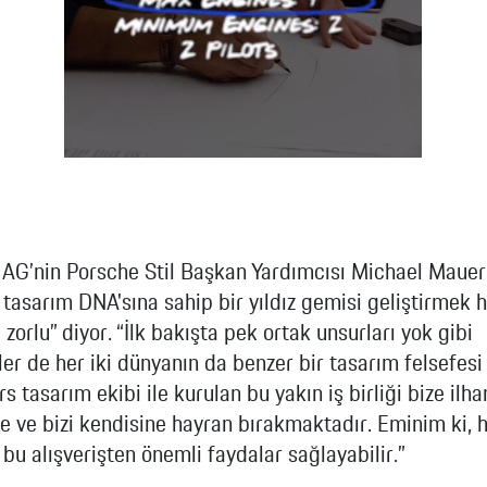
Porsche
Mobilite
Hibrit
Benzin
Garantisi
Porsche
Macan
Servis
Randevusu
Exclusive
 AG’nin Porsche Stil Başkan Yardımcısı Michael Mauer
Manufaktur
tasarım DNA'sına sahip bir yıldız gemisi geliştirmek
e zorlu” diyor. “İlk bakışta pek ortak unsurları yok gibi
Elektrik
er de her iki dünyanın da benzer bir tasarım felsefesi 
s tasarım ekibi ile kurulan bu yakın iş birliği bize ilh
 ve bizi kendisine hayran bırakmaktadır. Eminim ki, h
Cayenne
 bu alışverişten önemli faydalar sağlayabilir.”