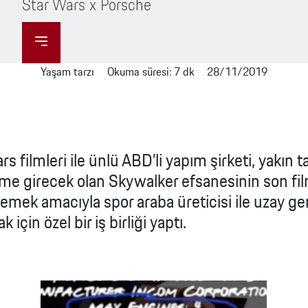
Star Wars x Porsche
Porsche
Porsche Servis Randevusu
Porsche
Lastikler
Uzatılmış
Benzin
Finans
Garanti
Exclusive Manufaktur
Seçenekleri
Porsche
Yaşam tarzı
Okuma süresi: 7 dk
28/11/2019
Deneyimi
Porsche Satış
Taycan
Emisyon ve
Sürüş ve
Sonrası
Tüketim
Parkur
Hizmetler
Deneyimleri
s filmleri ile ünlü ABD’li yapım şirketi, yakın t
Fiyat Listesi
Porsche’nize
me girecek olan Skywalker efsanesinin son fil
Özel Kasko “P
Elektrik
emek amacıyla spor araba üreticisi ile uzay ge
Kasko”
Test Sürüşü
 için özel bir iş birliği yaptı.
Gönüllü Geri
Panamera
Çağırma
Kontrolü