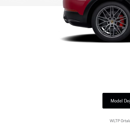
Fiyat Listesi
G
Test Sürüşü
P
P
E
Model Değ
WLTP Ortala