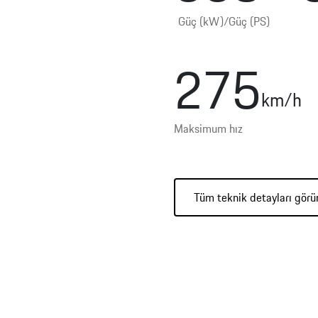
Güç (kW)/Güç (PS)
275
km/h
Maksimum hız
Tüm teknik detayları görü