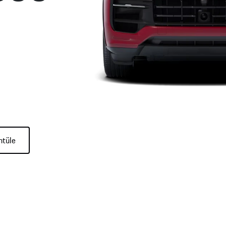
ntüle