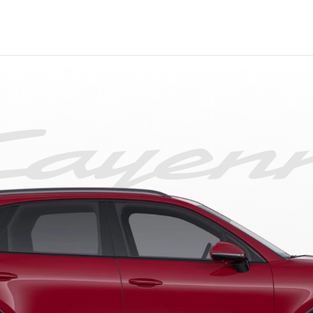
orsche Servis & Bakım
Mot
orsche Approved Kullanılmış Araç
Por
orsche’nize Değer Veriyoruz
Por
orsche Uzatılmış Garanti
Por
orsche Satış Sonrası Hizmetler
Last
orsche’nize Özel Kasko “P Kasko”
Por