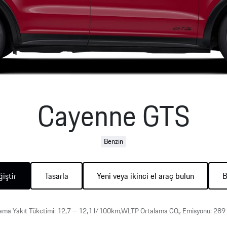
önüllü Geri Çağırma Kontrolü
orsche Mobilite Garantisi
orsche Servis Randevusu
Cayenne GTS
xclusive Manufaktur
Benzin
iştir
Tasarla
Yeni veya ikinci el araç bulun
B
ma Yakıt Tüketimi: 12,7 – 12,1 l/100km,WLTP Ortalama CO₂ Emisyonu: 28