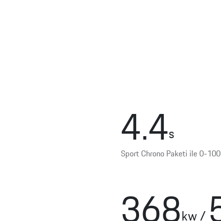
4.4
s
Sport Chrono Paketi ile 0-10
368
kw
/