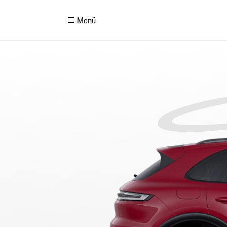
Cayenne GTS
Model Değiştir
Menü
Porsche'ni Oluştur
P
Model Karşılaştırma
P
E-Mobilite & E-Performans
P
Orijinal Aksesuarlar
P
Porsche Finans Seçenekleri
P
Emisyon ve Tüketim
P