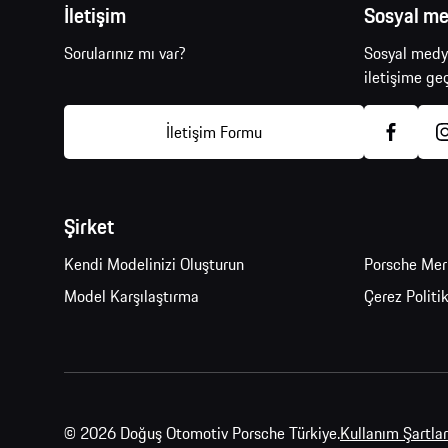
İletişim
Sosyal m
Fiyat Listesi
G
Sorularınız mı var?
Sosyal medya
iletişime geç
Test Sürüşü
P
İletişim Formu
P
Şirket
E
Kendi Modelinizi Oluşturun
Porsche Mer
Model Karşılaştırma
Çerez Politi
© 2026 Doğuş Otomotiv Porsche Türkiye.
Kullanım Şartları