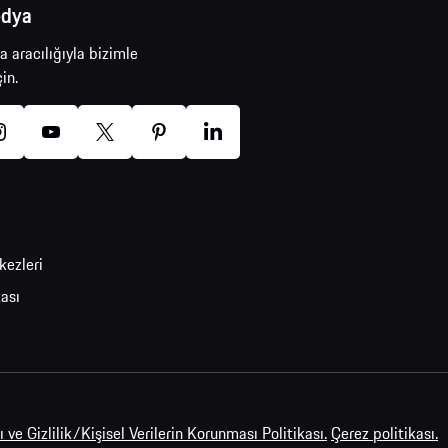
edya
önüllü Geri Çağırma Kontrolü
 aracılığıyla bizimle
in.
orsche Mobilite Garantisi
orsche Servis Randevusu
xclusive Manufaktur
kezleri
kası
 ve Gizlilik/Kişisel Verilerin Korunması Politikası.
Çerez politikası.