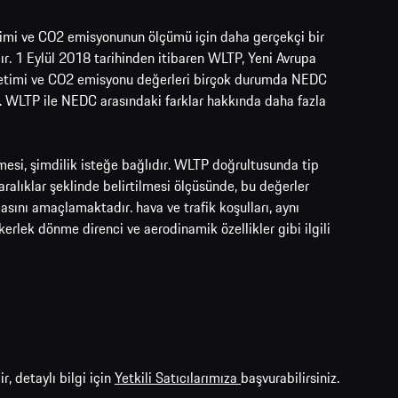
üketimi ve CO2 emisyonunun ölçümü için daha gerçekçi bir
. 1 Eylül 2018 tarihinden itibaren WLTP, Yeni Avrupa
tüketimi ve CO2 emisyonu değerleri birçok durumda NEDC
ir. WLTP ile NEDC arasındaki farklar hakkında daha fazla
mesi, şimdilik isteğe bağlıdır. WLTP doğrultusunda tip
alıklar şeklinde belirtilmesi ölçüsünde, bu değerler
ılmasını amaçlamaktadır. hava ve trafik koşulları, aynı
ekerlek dönme direnci ve aerodinamik özellikler gibi ilgili
 detaylı bilgi için
Yetkili Satıcılarımıza
başvurabilirsiniz.