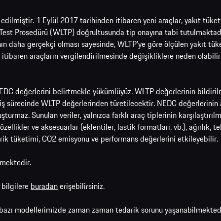
it edilmiştir. 1 Eylül 2017 tarihinden itibaren yeni araçlar, yakıt t
Test Prosedürü (WLTP) doğrultusunda tip onayına tabi tutulmaktadır
rının daha gerçekçi olması sayesinde, WLTP’ye göre ölçülen yakıt 
 itibaren araçların vergilendirilmesinde değişikliklere neden olabil
EDC değerlerini belirtmekle yükümlüyüz. WLTP değerlerinin bildiril
ş sürecinde WLTP değerlerinden türetilecektir. NEDC değerlerinin ar
oluşturmaz. Sunulan veriler, yalnızca farklı araç tiplerinin karşılaştır
likler ve aksesuarlar (eklentiler, lastik formatları, vb.), ağırlık, t
trik tüketimi, CO2 emisyonu ve performans değerlerini etkileyebilir.
lmektedir.
 bilgilere
buradan
erişebilirsiniz.
azı modellerimizde zaman zaman tedarik sorunu yaşanabilmektedir,