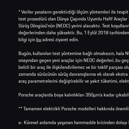
* Veriler yasaların gerektirdiği ölçüm yöntemleri ile tesp
test prosedürü olan Dünya Çapında Uyumlu Hafif Araçlar 
Sürüş Döngüsü’nün (NEDC) yerini alacaktır. Test koşulla
değerlerinden daha yüksektir. Bu, 1 Eylül 2018 tarihinden
bilgi için
bu
adresi ziyaret edin.
Bugün, kullanılan test yöntemine bağlı olmaksızın, hala N
onayından geçen yeni araçlar için NEDC değerleri, bu geçi
belirli bir araç ile ilişkilendirilemez ve bir teklif parçası 
zamanda sürücünün sürüş davranışlarına ek olarak ekstra özel
araç parametrelerini değiştirebilir ve yakıt tüketimi, elek
Porsche araçlarda boya kalınlıkları 350μm’a kadar çıkabi
** Tamamen elektrikli Porsche modelleri hakkında önemli
a- Küresel anlamda yaşanan hammadde krizinden dolayı b