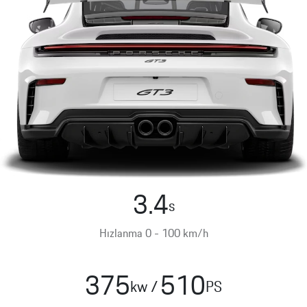
Porsche
Mobilite
Hibrit
Benzin
Garantisi
Porsche
Macan
Servis
Randevusu
Exclusive
Manufaktur
3.4
s
Elektrik
Hızlanma 0 - 100 km/h
Cayenne
375
510
kw
/
PS