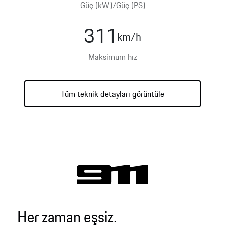
Güç (kW)/Güç (PS)
311
km/h
Hibrit
Benzin
Elektrik
Maksimum hız
Tüm teknik detayları görüntüle
Her zaman eşsiz.