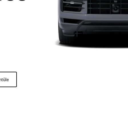
ntüle