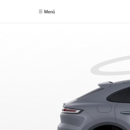
Cayenne Coupé
Model Değiştir
Menü
Porsche'ni Oluştur
P
Model Karşılaştırma
P
E-Mobilite & E-Performans
P
Orijinal Aksesuarlar
P
Porsche Finans Seçenekleri
P
Emisyon ve Tüketim
P