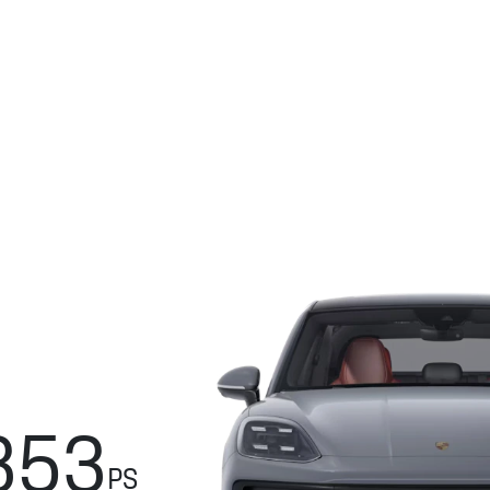
353
PS