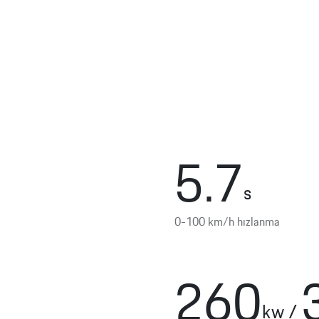
5.7
s
0-100 km/h hızlanma
260
kw
/