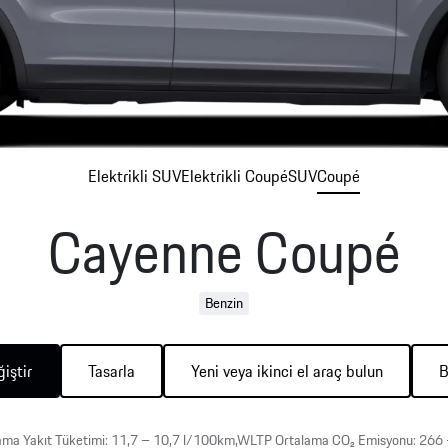
önüllü Geri Çağırma Kontrolü
orsche Mobilite Garantisi
orsche Servis Randevusu
Elektrikli SUV
Elektrikli Coupé
SUV
Coupé
Cayenne Coupé
xclusive Manufaktur
Benzin
iştir
Tasarla
Yeni veya ikinci el araç bulun
B
ma Yakıt Tüketimi: 11,7 – 10,7 l/100km,WLTP Ortalama CO₂ Emisyonu: 26