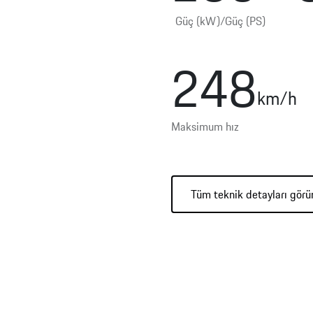
Güç (kW)/Güç (PS)
248
km/h
Maksimum hız
Tüm teknik detayları görü