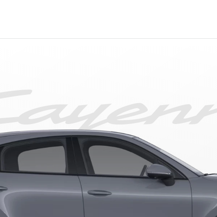
orsche Servis & Bakım
Mot
orsche Approved Kullanılmış Araç
Por
orsche’nize Değer Veriyoruz
Por
orsche Uzatılmış Garanti
Por
orsche Satış Sonrası Hizmetler
Last
orsche’nize Özel Kasko “P Kasko”
Por