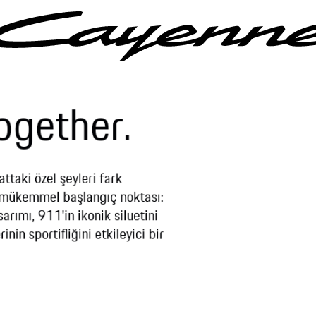
ogether.
attaki özel şeyleri fark
n mükemmel başlangıç noktası:
rımı, 911'in ikonik siluetini
in sportifliğini etkileyici bir