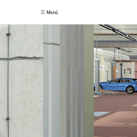
Menü
Porsche'ni Oluştur
P
Model Karşılaştırma
P
E-Mobilite & E-Performans
P
Orijinal Aksesuarlar
P
Porsche Finans Seçenekleri
P
Emisyon ve Tüketim
P