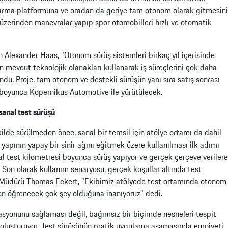
aldırma platformuna ve oradan da geriye tam otonom olarak gitmesini
 üzerinden manevralar yapıp spor otomobilleri hızlı ve otomatik
Alexander Haas, "Otonom sürüş sistemleri birkaç yıl içerisinde
n mevcut teknolojik olanakları kullanarak iş süreçlerini çok daha
undu. Proje, tam otonom ve destekli sürüşün yanı sıra satış sonrası
 boyunca Kopernikus Automotive ile yürütülecek.
sanal test sürüşü
lde sürülmeden önce, sanal bir temsil için atölye ortamı da dahil
yapının yapay bir sinir ağını eğitmek üzere kullanılması ilk adımı
al test kilometresi boyunca sürüş yapıyor ve gerçek çerçeve verilere
Son olarak kullanım senaryosu, gerçek koşullar altında test
m Müdürü Thomas Eckert, "Ekibimiz atölyede test ortamında otonom
den öğrenecek çok şey olduğuna inanıyoruz" dedi.
asyonunu sağlaması değil, bağımsız bir biçimde nesneleri tespit
nı oluşturuyor. Test sürüşünün pratik uygulama aşamasında emniyeti