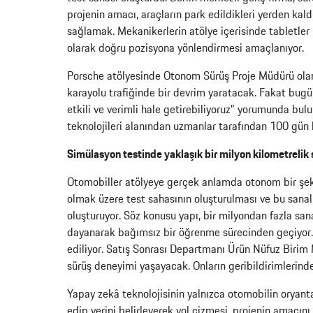
projenin amacı, araçların park edildikleri yerden k
sağlamak. Mekanikerlerin atölye içerisinde tabletler
olarak doğru pozisyona yönlendirmesi amaçlanıyor.
Porsche atölyesinde Otonom Sürüş Proje Müdürü olan 
karayolu trafiğinde bir devrim yaratacak. Fakat bugü
etkili ve verimli hale getirebiliyoruz" yorumunda bul
teknolojileri alanından uzmanlar tarafından 100 gün
Simülasyon testinde yaklaşık bir milyon kilometrelik 
Otomobiller atölyeye gerçek anlamda otonom bir şeki
olmak üzere test sahasının oluşturulması ve bu sanal 
oluşturuyor. Söz konusu yapı, bir milyondan fazla san
dayanarak bağımsız bir öğrenme sürecinden geçiyor. 
ediliyor. Satış Sonrası Departmanı Ürün Nüfuz Biri
sürüş deneyimi yaşayacak. Onların geribildirimlerin
Yapay zekâ teknolojisinin yalnızca otomobilin oryant
edip yerini belirleyerek yol çizmesi, projenin amacı