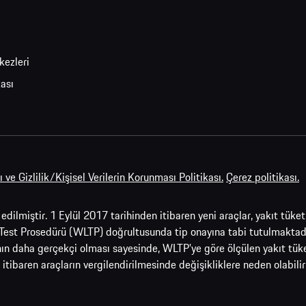
kezleri
kası
 ve Gizlilik/Kişisel Verilerin Korunması Politikası.
Çerez politikası.
it edilmiştir. 1 Eylül 2017 tarihinden itibaren yeni araçlar, yakıt t
Test Prosedürü (WLTP) doğrultusunda tip onayına tabi tutulmaktadır
rının daha gerçekçi olması sayesinde, WLTP’ye göre ölçülen yakıt 
 itibaren araçların vergilendirilmesinde değişikliklere neden olabil