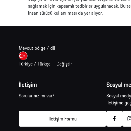
sağlamak için kapsamlı tedbirler uygulanacak. Bu ted
insan sürücü kullanılması da yer alıyor.
Mevcut bölge / dil
Türkiye / Türkçe
Değiştir
İletişim
Sosyal m
Sorularınız mı var?
Sosyal medya
iletişime geç
İletişim Formu