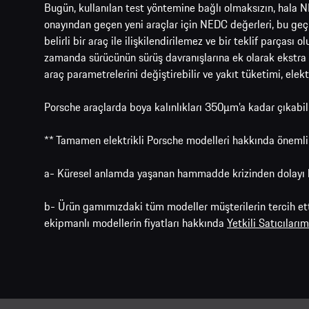
Bugün, kullanılan test yöntemine bağlı olmaksızın, hala N
onayından geçen yeni araçlar için NEDC değerleri, bu geçi
belirli bir araç ile ilişkilendirilemez ve bir teklif parçası 
zamanda sürücünün sürüş davranışlarına ek olarak ekstra özel
araç parametrelerini değiştirebilir ve yakıt tüketimi, elek
Porsche araçlarda boya kalınlıkları 350μm’a kadar çıkabi
** Tamamen elektrikli Porsche modelleri hakkında önemli
a- Küresel anlamda yaşanan hammadde krizinden dolayı b
b- Ürün gamımızdaki tüm modeller müşterilerin tercih ett
ekipmanlı modellerin fiyatları hakkında
Yetkili Satıcılar