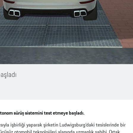
önüllü Geri Çağırma Kontrolü
orsche Mobilite Garantisi
orsche Servis Randevusu
xclusive Manufaktur
aşladı
otonom sürüş sistemini test etmeye başladı.
ıyla işbirliği yaparak şirketin Ludwigsburg'daki tesislerinde bir
rücüsüz otomobil teknolojileri alanında uzmanlık sahibi. Ortak