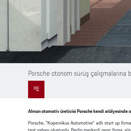
Fiyat Listesi
G
Test Sürüşü
P
P
E
Porsche otonom sürüş çalışmalarına b
Alman otomotiv üreticisi Porsche kendi atölyesinde 
Porsche, "Kopernikus Automotive" adlı start up firmas
test sahası oluşturdu. Berlin merkezli genç firma, sü