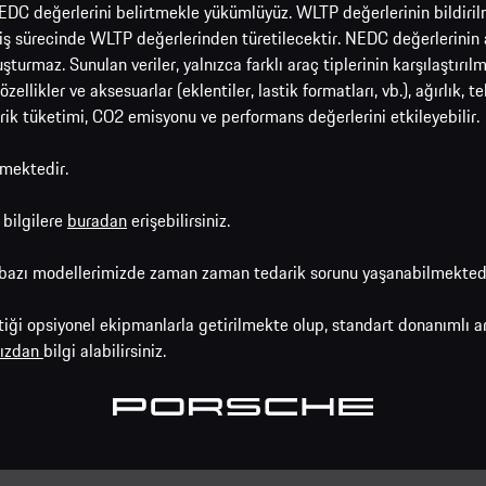
EDC değerlerini belirtmekle yükümlüyüz. WLTP değerlerinin bildiril
ş sürecinde WLTP değerlerinden türetilecektir. NEDC değerlerinin ar
oluşturmaz. Sunulan veriler, yalnızca farklı araç tiplerinin karşılaştır
likler ve aksesuarlar (eklentiler, lastik formatları, vb.), ağırlık, t
trik tüketimi, CO2 emisyonu ve performans değerlerini etkileyebilir.
lmektedir.
 bilgilere
buradan
erişebilirsiniz.
azı modellerimizde zaman zaman tedarik sorunu yaşanabilmektedir,
iği opsiyonel ekipmanlarla getirilmekte olup, standart donanımlı ar
ımızdan
bilgi alabilirsiniz.