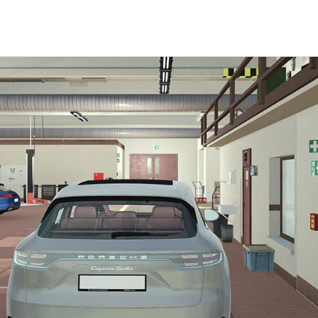
orsche Servis & Bakım
Mot
orsche Approved Kullanılmış Araç
Por
orsche’nize Değer Veriyoruz
Por
orsche Uzatılmış Garanti
Por
orsche Satış Sonrası Hizmetler
Last
orsche’nize Özel Kasko “P Kasko”
Por