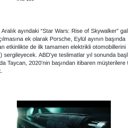
 Aralık ayındaki “Star Wars: Rise of Skywalker” ga
çılmasına ek olarak Porsche, Eylül ayının başında
an etkinlikte de ilk tamamen elektrikli otomobillerini
) sergileyecek. ABD'ye teslimatlar yıl sonunda baş
da Taycan, 2020'nin başından itibaren müşterilere 
k.