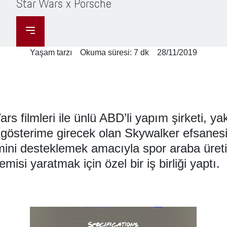
Star Wars x Porsche
Porsche
Porsche
Porsche Servis Randevusu
Uzatılmış
Finans
Lastikler
Benzin
Garanti
Seçenekleri
Exclusive Manufaktur
Yaşam tarzı
Okuma süresi: 7 dk
28/11/2019
Porsche
Porsche
Emisyon ve
Deneyimi
Taycan
Satış
Tüketim
Sürüş ve
k
Sonrası
Parkur
Hizmetler
Deneyimleri
Fiyat Listesi
rs filmleri ile ünlü ABD’li yapım şirketi, ya
Porsche’nize
e gösterime girecek olan Skywalker efsanesi
Özel Kasko
Elektrik
Test Sürüşü
mini desteklemek amacıyla spor araba üretic
“P Kasko”
misi yaratmak için özel bir iş birliği yaptı.
Gönüllü Geri
Panamera
Çağırma
Kontrolü