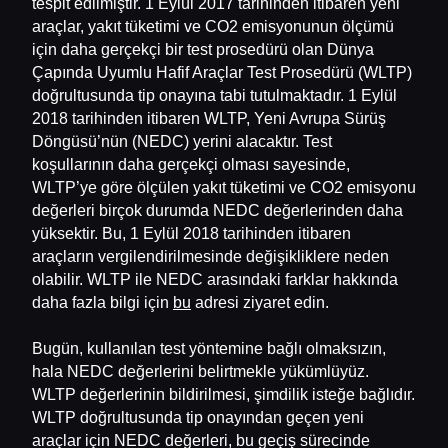
tespit edilmiştir. 1 Eylül 2017 tarihinden itibaren yeni
araçlar, yakıt tüketimi ve CO2 emisyonunun ölçümü
için daha gerçekçi bir test prosedürü olan Dünya
Çapında Uyumlu Hafif Araçlar Test Prosedürü (WLTP)
doğrultusunda tip onayına tabi tutulmaktadır. 1 Eylül
2018 tarihinden itibaren WLTP, Yeni Avrupa Sürüş
Döngüsü’nün (NEDC) yerini alacaktır. Test
koşullarının daha gerçekçi olması sayesinde,
WLTP’ye göre ölçülen yakıt tüketimi ve CO2 emisyonu
değerleri birçok durumda NEDC değerlerinden daha
yüksektir. Bu, 1 Eylül 2018 tarihinden itibaren
araçların vergilendirilmesinde değişikliklere neden
olabilir. WLTP ile NEDC arasındaki farklar hakkında
daha fazla bilgi için
bu
adresi ziyaret edin.
Bugün, kullanılan test yöntemine bağlı olmaksızın,
hala NEDC değerlerini belirtmekle yükümlüyüz.
WLTP değerlerinin bildirilmesi, şimdilik isteğe bağlıdır.
WLTP doğrultusunda tip onayından geçen yeni
araçlar için NEDC değerleri, bu geçiş sürecinde