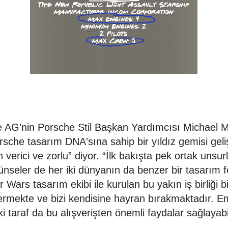
Porsche
Mobilite
Hibrit
Benzin
Garantisi
Porsche
Macan
Servis
Randevusu
Exclusive
 AG’nin Porsche Stil Başkan Yardımcısı Michael 
Manufaktur
rsche tasarım DNA'sına sahip bir yıldız gemisi geli
verici ve zorlu” diyor. “İlk bakışta pek ortak unsur
Elektrik
rünseler de her iki dünyanın da benzer bir tasarım f
r Wars tasarım ekibi ile kurulan bu yakın iş birliği b
ermekte ve bizi kendisine hayran bırakmaktadır. E
Cayenne
iki taraf da bu alışverişten önemli faydalar sağlayabil