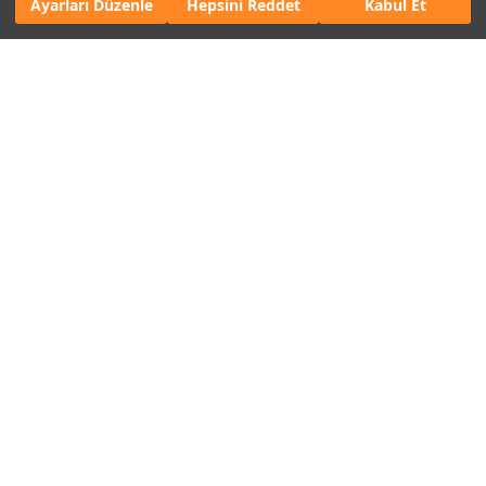
Ayarları Düzenle
Hepsini Reddet
Kabul Et
Cayenne Black Edition
Genişletilmiş standart donanımı ve Siyah
(yüksek parlaklık) detaylarıyla öne çıkan
Cayenne Black Edition modellerini keşfedin.
Cayenne Black Edition’a git
Tasarla