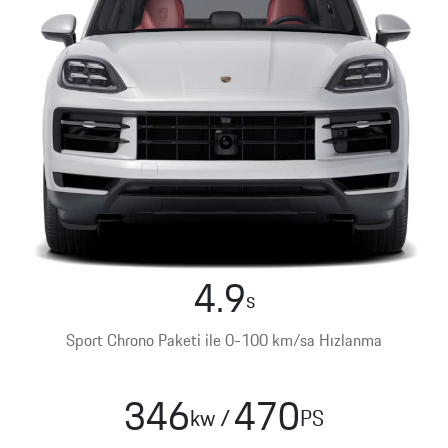
Porsche
Mobilite
Hibrit
Benzin
Garantisi
Porsche
Macan
Servis
Randevusu
Exclusive
Manufaktur
4.9
s
Elektrik
Sport Chrono Paketi ile 0-100 km/sa Hızlanma
Cayenne
346
470
kw
/
PS