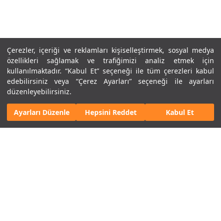
Çerezler, içeriği ve reklamları kişiselleştirmek, sosyal medya
özellikleri sağlamak ve trafiğimizi analiz etmek için
Panamera öne çıkan özellikler.
kullanılmaktadır. “Kabul Et” seçeneği ile tüm çerezleri kabul
edebilirsiniz veya “Çerez Ayarları” seçeneği ile ayarları
düzenleyebilirsiniz.
Ayarları Düzenle
Hepsini Reddet
Kabul Et