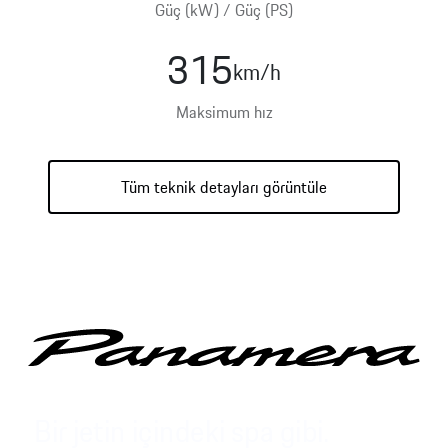
Güç (kW) / Güç (PS)
315
km/h
Hibrit
Benzin
Elektrik
Maksimum hız
Tüm teknik detayları görüntüle
Bir jetin içindeki spa gibi.