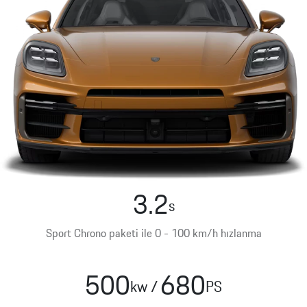
Porsche
Mobilite
Hibrit
Benzin
Garantisi
Porsche
Macan
Servis
Randevusu
Exclusive
Manufaktur
3.2
s
Elektrik
Sport Chrono paketi ile 0 - 100 km/h hızlanma
Cayenne
500
680
kw
/
PS