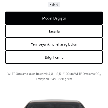
Porsche
Hybrid
Porsche Servis Randevusu
Porsche
Lastikler
Uzatılmış
Benzin
Finans
Garanti
Exclusive Manufaktur
Model Değiştir
Seçenekleri
Porsche
Deneyimi
Tasarla
Porsche Satış
Taycan
Emisyon ve
Sürüş ve
Sonrası
Tüketim
Parkur
Hizmetler
Yeni veya ikinci el araç bulun
Deneyimleri
Fiyat Listesi
Bilgi Formu
Porsche’nize
Özel Kasko “P
Elektrik
Kasko”
Test Sürüşü
WLTP Ortalama Yakıt Tüketimi: 4,3 – 3,5 l/100km,WLTP Ortalama CO₂
Emisyonu: 249 -228 g/km
Gönüllü Geri
Panamera
Çağırma
Kontrolü