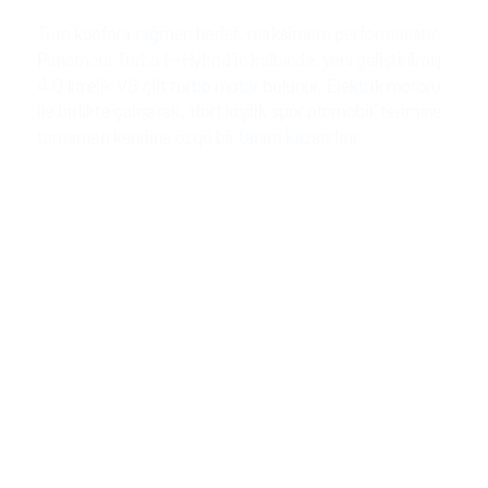
Tüm konfora rağmen hedef, maksimum performanstır.
Panamera Turbo E-Hybrid’in kalbinde, yeni geliştirilmiş
4.0 litrelik V8 çift turbo motor bulunur. Elektrik motoru
ile birlikte çalışarak, ‘dört kişilik spor otomobil’ terimine
tamamen kendine özgü bir tanım kazandırır.